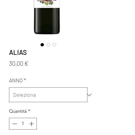
ALIAS
Prezzo
30,00 €
ANNO
*
Quantità
*