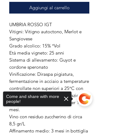
Aggiungi al carrello
UMBRIA ROSSO IGT
Vitigni: Vitigno autoctono, Merlot e
Sangiovese
Grado alcolico: 15% °Vol
Età media vigneto: 25 anni
Sistema di allevamento: Guyot e
cordone speronato
Vinificazione: Diraspa pigiatura,
fermentazione in acciaio a temperature
controllate non superiori a 25°C con
macerazione. Finita la fermentazione, il
Come and share with more
people!
vino viene messo in Barrique per 14
mesi.
Vino con residuo zuccherino di circa
8,5 gr/L
Affinamento medio: 3 mesi in bottiglia
Colore: Rosso rubino